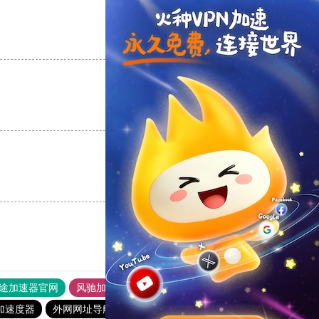
支持
[0]
反对
[0]
支持
[0]
反对
[0]
支持
[0]
反对
[0]
途加速器官网
风驰加速器
旋风加速器
加速度器
外网网址导航
软件中心
雷霆加速
狂飙加速器