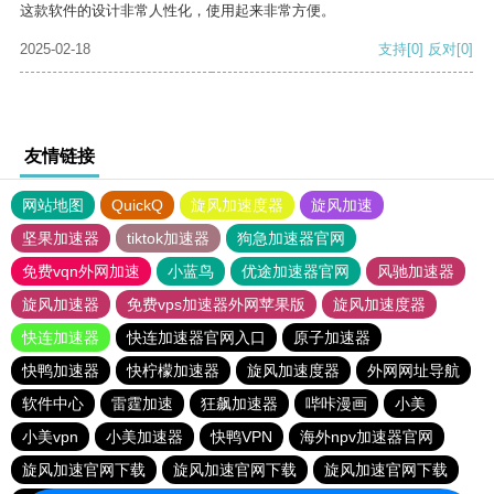
这款软件的设计非常人性化，使用起来非常方便。
2025-02-18
支持
[0]
反对
[0]
友情链接
网站地图
QuickQ
旋风加速度器
旋风加速
坚果加速器
tiktok加速器
狗急加速器官网
免费vqn外网加速
小蓝鸟
优途加速器官网
风驰加速器
旋风加速器
免费vps加速器外网苹果版
旋风加速度器
快连加速器
快连加速器官网入口
原子加速器
快鸭加速器
快柠檬加速器
旋风加速度器
外网网址导航
软件中心
雷霆加速
狂飙加速器
哔咔漫画
小美
小美vpn
小美加速器
快鸭VPN
海外npv加速器官网
旋风加速官网下载
旋风加速官网下载
旋风加速官网下载